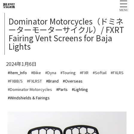
MENU
Dominator Motorcycles（ドミネ
ーターモーターサイクル）/ FXRT
Fairing Vent Screens for Baja
Lights
2024年1月6日
#Item_Info
#Bike
#Dyna
#Touring
#FXR
#Softail
#FXLRS
#FXBB/S
#FXLRST
#Brand
#Overseas
#Dominator Motorcycles
#Parts
#Lighting
#Windshields & Fairings