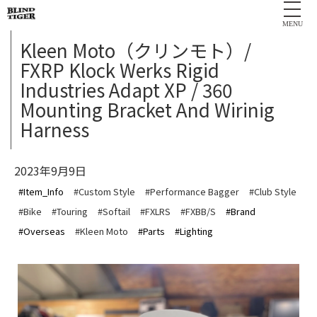
MENU
Kleen Moto（クリンモト）/
FXRP Klock Werks Rigid
Industries Adapt XP / 360
Mounting Bracket And Wirinig
Harness
2023年9月9日
#Item_Info
#Custom Style
#Performance Bagger
#Club Style
#Bike
#Touring
#Softail
#FXLRS
#FXBB/S
#Brand
#Overseas
#Kleen Moto
#Parts
#Lighting