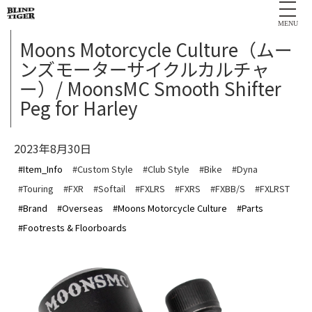
MENU
Moons Motorcycle Culture（ムー
ンズモーターサイクルカルチャ
ー）/ MoonsMC Smooth Shifter
Peg for Harley
2023年8月30日
#Item_Info
#Custom Style
#Club Style
#Bike
#Dyna
#Touring
#FXR
#Softail
#FXLRS
#FXRS
#FXBB/S
#FXLRST
#Brand
#Overseas
#Moons Motorcycle Culture
#Parts
#Footrests & Floorboards