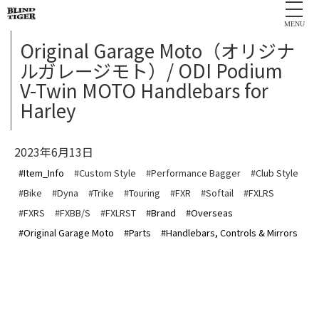
MENU
Original Garage Moto（オリジナ
ルガレージモト）/ ODI Podium
V-Twin MOTO Handlebars for
Harley
2023年6月13日
#Item_Info
#Custom Style
#Performance Bagger
#Club Style
#Bike
#Dyna
#Trike
#Touring
#FXR
#Softail
#FXLRS
#FXRS
#FXBB/S
#FXLRST
#Brand
#Overseas
#Original Garage Moto
#Parts
#Handlebars, Controls & Mirrors