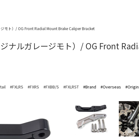
/ OG Front Radial Mount Brake Caliper Bracket
リジナルガレージモト）/ OG Front Radial 
tail
#FXLRS
#FXRS
#FXBB/S
#FXLRST
#Brand
#Overseas
#Origi