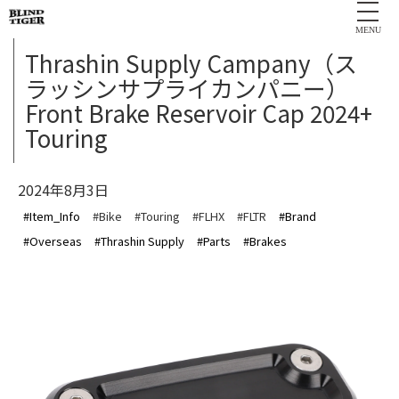
MENU
Thrashin Supply Campany（ス
ラッシンサプライカンパニー）
Front Brake Reservoir Cap 2024+
Touring
2024年8月3日
#Item_Info
#Bike
#Touring
#FLHX
#FLTR
#Brand
#Overseas
#Thrashin Supply
#Parts
#Brakes