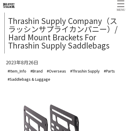
MENU
Thrashin Supply Company（ス
ラッシンサプライカンパニー）/
Hard Mount Brackets For
Thrashin Supply Saddlebags
2023年8月26日
#Item_Info
#Brand
#Overseas
#Thrashin Supply
#Parts
#Saddlebags & Luggage