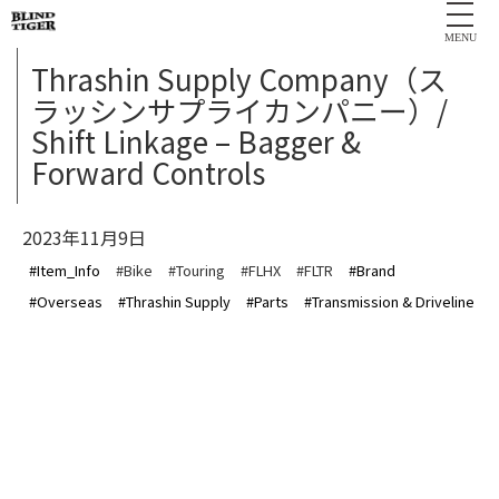
MENU
Thrashin Supply Company（ス
ラッシンサプライカンパニー）/
Shift Linkage – Bagger &
Forward Controls
2023年11月9日
#Item_Info
#Bike
#Touring
#FLHX
#FLTR
#Brand
#Overseas
#Thrashin Supply
#Parts
#Transmission & Driveline