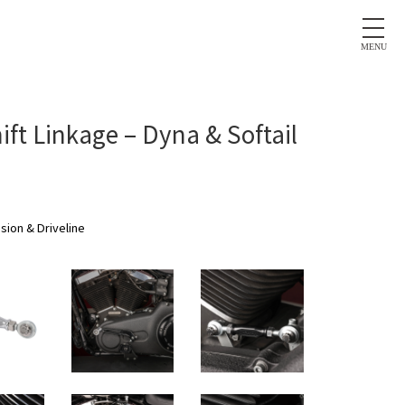
MENU
nkage – Dyna & Softail
sion & Driveline