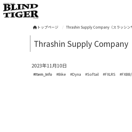
トップページ
Thrashin Supply Company（スラッシンサプ
Thrashin Supply Compa
2023年11月10日
#Item_Info
#Bike
#Dyna
#Softail
#FXLRS
#FXBB